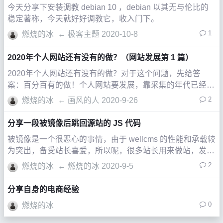
今天分享下安装调教 debian 10 ，debian 以其无与伦比的
稳定著称，今天就好好调教它，收入门下。
1
燃烧的冰
←
极客主题
2020-10-8
2020年个人网站还有没有的做？（网站发展第 1 篇）
2020年个人网站还有没有的做？对于这个问题，先给答
案：百分百有的做！个人网站要发展，靠采集的年代已经过
去了，还有各种优化，现在已经进入智能化时代。我不知道
2
燃烧的冰
←
画风的人
2020-9-26
某度人工智能到什么程度，我只知道不管它出什么算法，排
在前面的除了不是你的，就是广告。
分享一段被镜像后跳回源站的 JS 代码
被镜像是一个很恶心的事情，由于 wellcms 的性能和承载较
为突出，备受站长喜爱，所以呢，很多站长用来做站，发现
有人镜像了自己的站。
2
燃烧的冰
←
燃烧的冰
2020-9-5
分享自身的电商经验
0
燃烧的冰