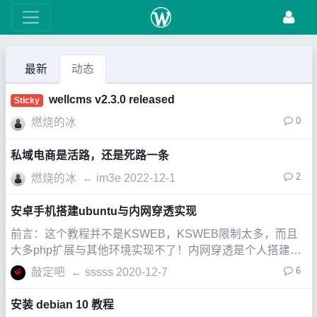
最新
动态
wellcms v2.3.0 released
Sticky
0
燃烧的冰
私域电商是活路，还是死路一条
2
燃烧的冰
←
im3e
2022-12-1
安卓手机搭建ubuntu与内网穿透实现
前言：这个教程并不是KSWEB，KSWEB限制太多，而且
大多php扩展与其他环境实现不了！内网穿透是个人搭建，
不使用第三方服务！（比如&ldquo;花生壳&rdquo;）！开始
6
敲定吧
←
sssss
2020-12-7
动手：（我的手机红米6pro,系统android
安装 debian 10 教程