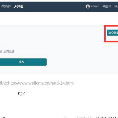
tp://www.wellcms.cn/read-14.html
0