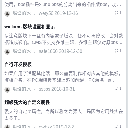
使用，bbs插件是xiuno bbs的分离出来的插件版bbs，功能
与xiuno bbs一样，支持原xiuno bbs所有的插件。
1
燃烧的冰
←
wety56
2019-12-16
wellcms 版块设置和显示
请注意版块下一旦有内容或子版块，便不可再修改，会对数
据造成影响。CMS不支持多维主题，多维主题仅对原bbs版
块有效； 顶级栏目才可以添加内容，频道只能显示该频道
1
燃烧的冰
←
safe1860
2019-12-30
下的子栏目内容或者全站置顶内容
自行开发模板
如果启用了适配其他端，那么需要制作相对应其他的模板，
模板命名，在PC端模板基础上追加前缀，PC端名 list
(list.htm)，手机端模板名为PC端名加 m. (m.list.htm)，平板
1
燃烧的冰
←
sssss
2018-10-31
端模板名加 pad. (pad.list.ht
超级强大的自定义属性
强大的自定义属性，之所以称之为强大，是因为它用处实在
太多了。
1
燃烧的冰
←
dwhzy
2019-12-2