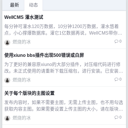
最新
动态
WellCMS 灌水测试
每分钟可灌水120万数据，10分钟1200万数据，灌水悠着
点，小心撑爆数据库。灌它1亿数据再说，WellCMS带你体
验什么是快，什么是高性能，进入后台无需漫长的等待，一
0
燃烧的冰
闪即开。
使用xiuno bbs插件出现500错误或白屏
为了更好的兼容原xiuno的大部分插件，对压缩代码进行修
改。未正式使用的请重新下载压缩包，进行安装。已安装的
请按照以下方法自行添加。
0
燃烧的冰
关于每个版块的主图设置
发布内容时，如果不需要主图，无需上传主图，也不用勾选
获取内容主图。如果需要设置上传主图的大小，请在版块设
置里进行设置，下图
0
燃烧的冰