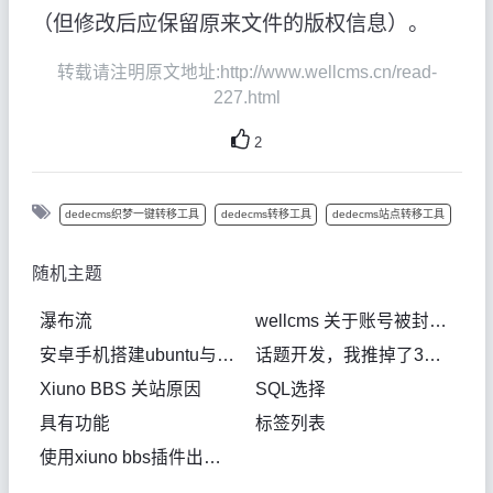
（但修改后应保留原来文件的版权信息）。
转载请注明原文地址:http://www.wellcms.cn/read-
227.html
2
dedecms织梦一键转移工具
dedecms转移工具
dedecms站点转移工具
随机主题
瀑布流
wellcms 关于账号被封，付费应用无法下载
安卓手机搭建ubuntu与内网穿透实现
话题开发，我推掉了3个方案了
Xiuno BBS 关站原因
SQL选择
具有功能
标签列表
使用xiuno bbs插件出现500错误或白屏